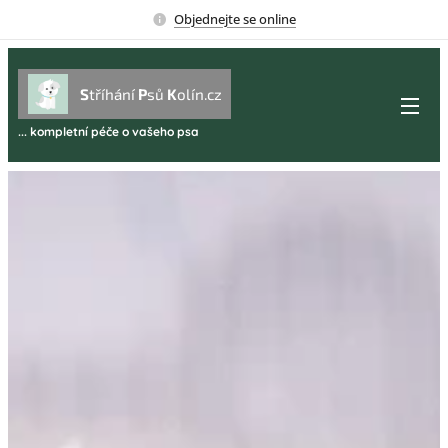
Objednejte se online
S
tříhání
P
sů
K
olín.cz
... kompletní péče o vašeho psa