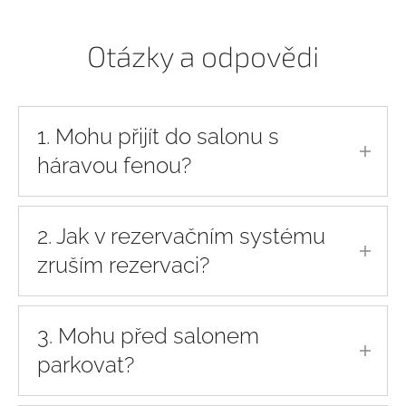
Otázky a odpovědi
1. Mohu přijít do salonu s
háravou fenou?
Ano, můžete, ale budu ráda, když mě na to
předem upozorníte.
2. Jak v rezervačním systému
zruším rezervaci?
Rezervaci, kterou jste udělali přes rezervační
systém, zrušíte snadno kliknutím na odkaz,
3. Mohu před salonem
který najdete v potvrzovacím mailu.
parkovat?
Před salonem ve Vávrově ulici je veřejně