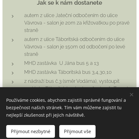
Jak se k nám dostanete
autem z ulice Jateční odbočením do ulice
Vávrova - salon je 20m za křižovatkou po pravé
straně
autem z ulice Táboritská odbočením do ulice
Vávrova - salon je 150m od odbočení po levé
straně
MHD zastávka U Jána bus 5 a 13
MHD zastávka Táboritská bus 3,4,30,10
z nádraží bus č.3 (směr Vodárna), vystoupit
zastávka Táboritská nebo bus č.4 (směr Tesco)
vystoupit zastávka Táboritská
Používáme cookies, abychom zajistili správné fungování a
nejlépe zadat do navigace, která Vás bezpečně
bezpečnost našich stránek. Tím vám můžeme zajistit tu
dovede :-)
nejlepší zkušenost při jejich návštěvě.
Přijmout nezbytné
Přijmout vše