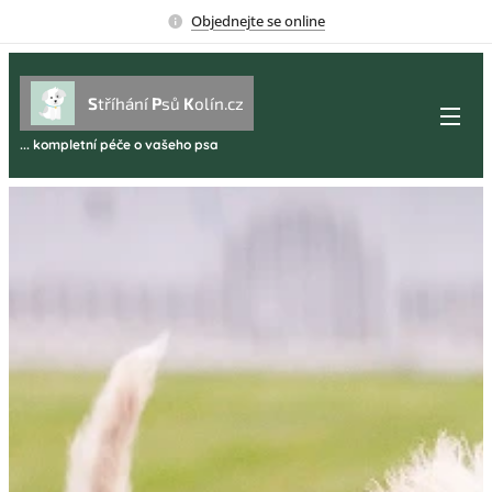
Objednejte se online
S
tříhání
P
sů
K
olín.cz
... kompletní péče o vašeho psa