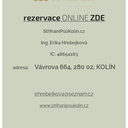
rezervace
ONLINE
ZDE
StříháníPsůKolín.cz
Ing. Erika Hřebejková
IC: 48654183
Vávrova 664, 280 02, KOLÍN
adresa:
ehrebejkova@seznam.cz
www.strihanipsukolin.cz