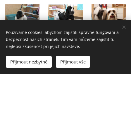
Používáme cookies, abychom zajistili správné fungování a
bezpečnost našich stránek. Tím vám můžeme zajistit tu
nejlepší zkušenost při jejich návštěvě.
Přijmout nezbytné
Přijmout vše