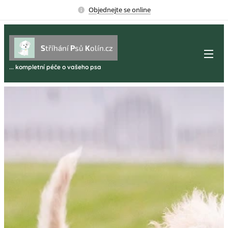
Objednejte se online
S
tříhání
P
sů
K
olín.cz
... kompletní péče o vašeho psa