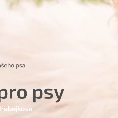
vašeho psa
pro
psy
ebejková