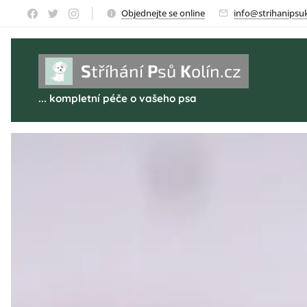
Objednejte se online
info@strihanipsuk
S
tříhání
P
sů
K
olín.cz
... kompletní péče o vašeho psa