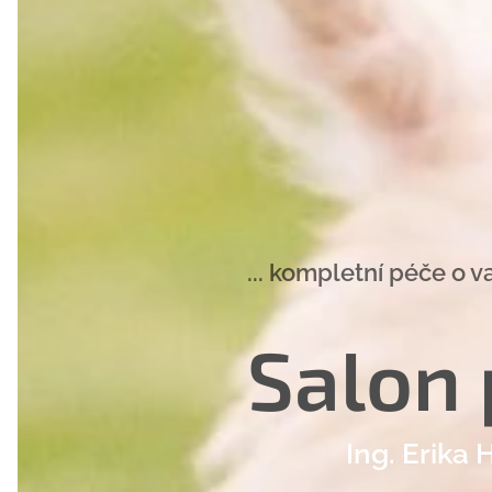
... kompletní péče o 
Salon
Ing. Erika Hř