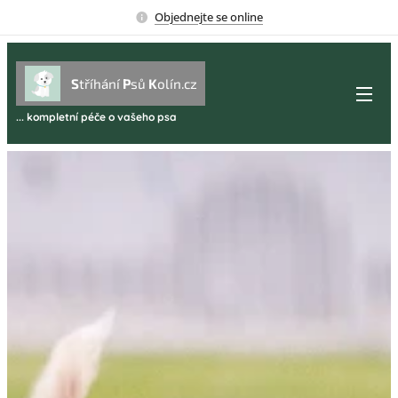
Objednejte se online
S
tříhání
P
sů
K
olín.cz
... kompletní péče o vašeho psa